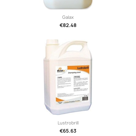
Galax
€82.48
Lustrobrill
€65.63