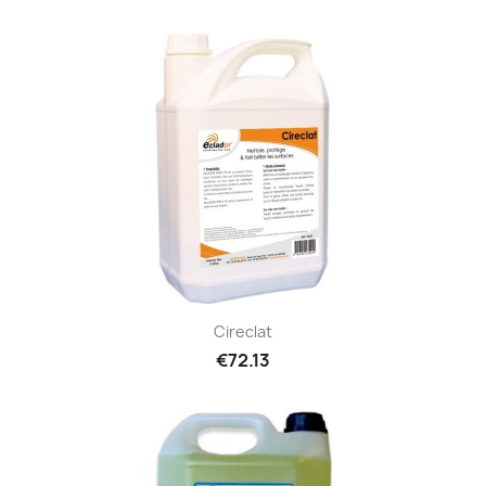
Cireclat
€72.13