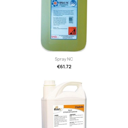
Spray NC
€61.72