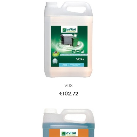
V08
€102.72