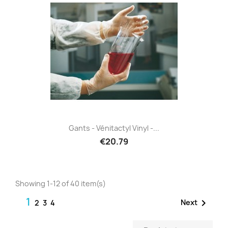
Gants - Vénitactyl Vinyl -...
€20.79
Showing 1-12 of 40 item(s)
1

Next
2
3
4