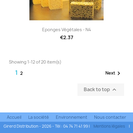
Eponges Végétales - N4
€2.37
Showing 1-12 of 20 item(s)
1

Next
2
Back to top

Accueil
La société
Environnement
Nous contacter
Girerd Distribution - 2026 - Tél : 04 74 71 41 99 |
Mentions légales
|