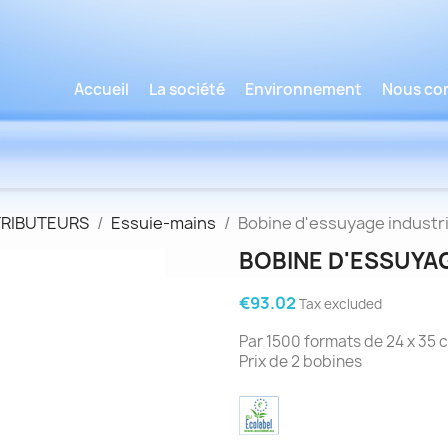
Accueil
La société
Environnement
Nous co
TRIBUTEURS
Essuie-mains
Bobine d'essuyage industri
BOBINE D'ESSUYAG
€93.02
Tax excluded
Par 1500 formats de 24 x 35 
Prix de 2 bobines