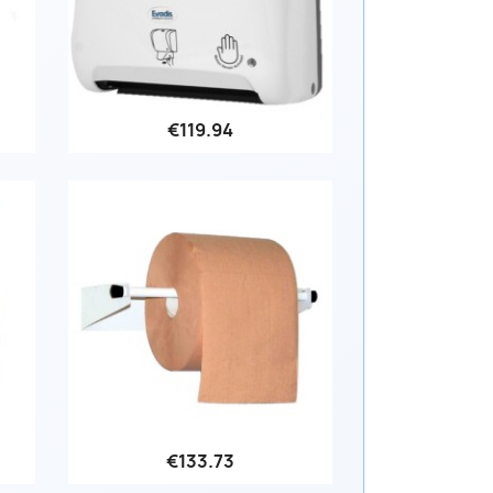
€119.94
Quick view

€133.73
Quick view
