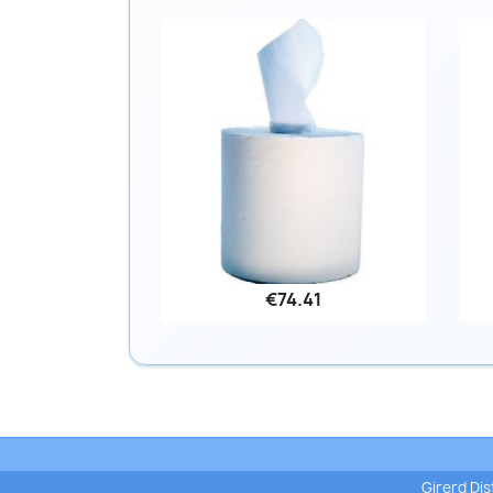
€74.41
Quick view

Girerd Dist