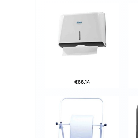
€66.14
Quick view
