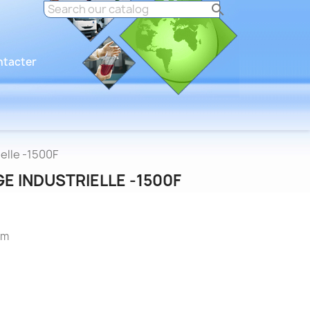

ntacter
elle -1500F
E INDUSTRIELLE -1500F
cm