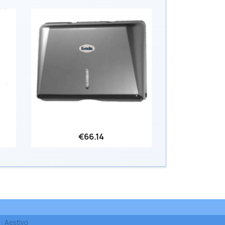
€66.14
Quick view

: Aestivo