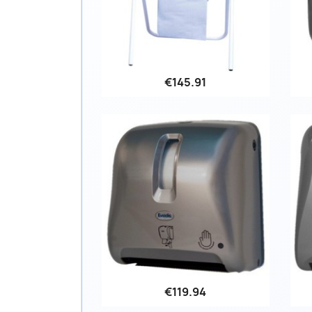
€145.91
Quick view

€119.94
Quick view
