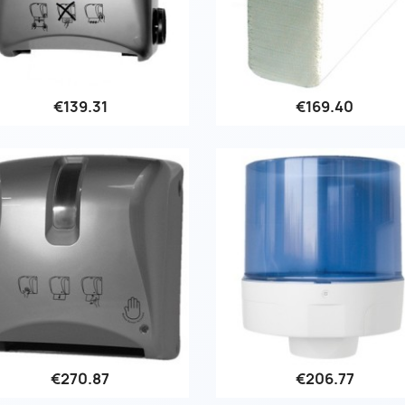
€139.31
€169.40
Quick view
Quick view


€270.87
€206.77
Quick view
Quick view

