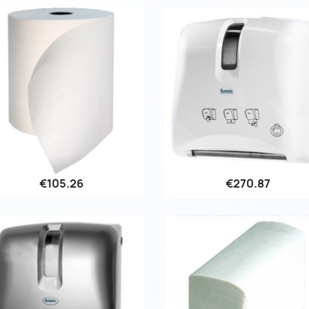
€105.26
€270.87
Quick view
Quick view

