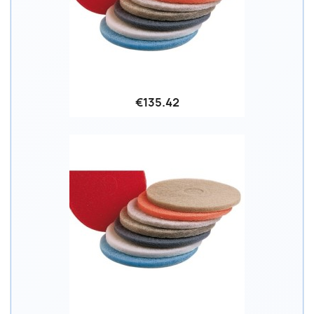
€135.42