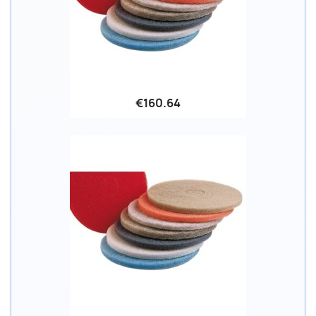
€160.64