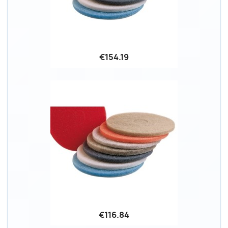
€154.19
€116.84