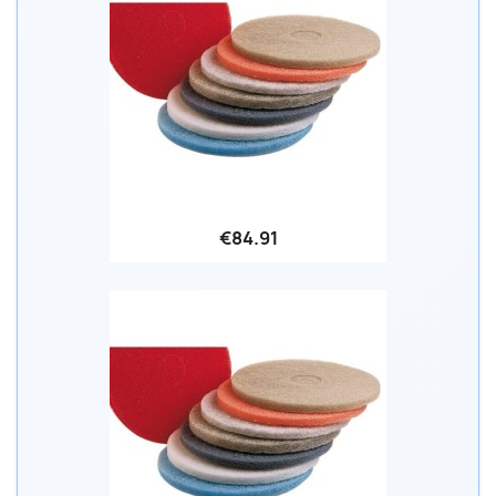
€84.91