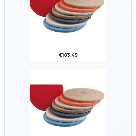
€183.49