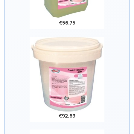
€56.75
€92.69