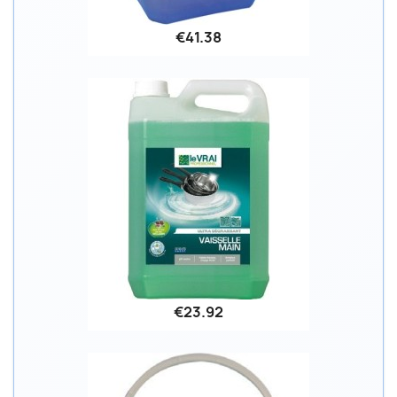
€41.38
€23.92