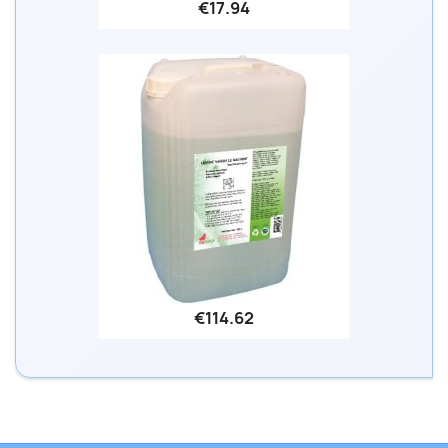
€17.94
€114.62