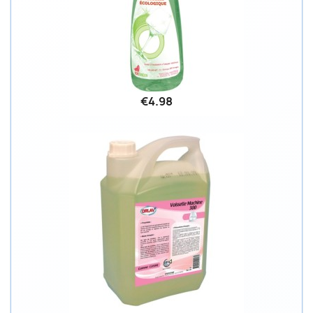
€4.98