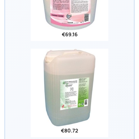
€69.16
€80.72