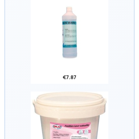
€7.87