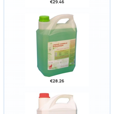
€29.46
€28.26