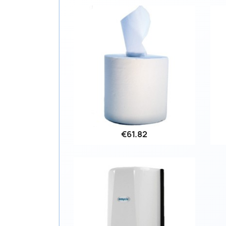
€61.82
Quick view
