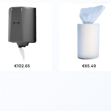
€102.65
€65.49
Quick view
Quick view

