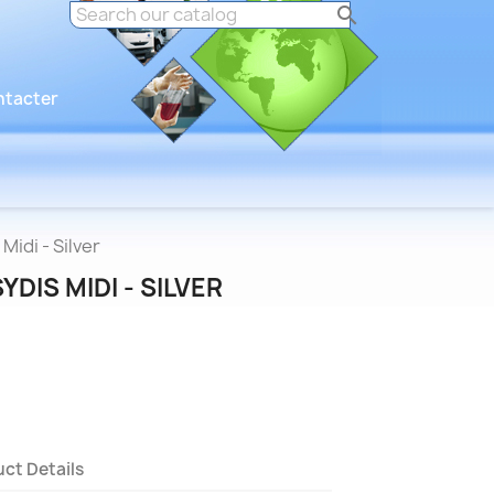

ntacter
idi - Silver
DIS MIDI - SILVER
ct Details