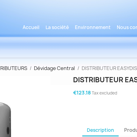
Accueil
La société
Environnement
Nous co
TRIBUTEURS
Dévidage Central
DISTRIBUTEUR EASYDIS M
DISTRIBUTEUR EASY
€123.18
Tax excluded
Description
Produ