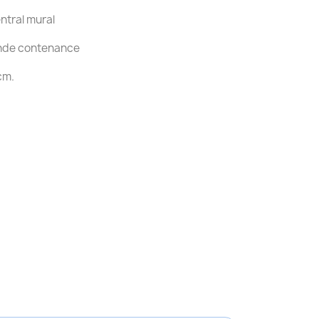
ntral mural
ande contenance
 cm.