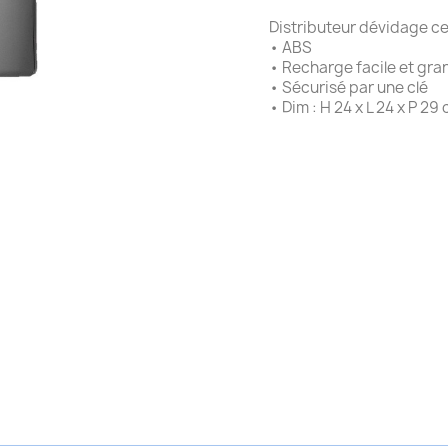
Distributeur dévidage ce
• ABS
• Recharge facile et gr
• Sécurisé par une clé
• Dim : H 24 x L 24 x P 29